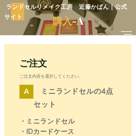
コ
ランドセルリメイク工房 近藤かばん｜公式
ン
サイト
購
入
-
A
テ
ン
ホ
ー
ツ
ム
へ
ス
キ
ご注文
ッ
プ
ご注文内容を選択してください。
ミニランドセルの4点
セット
・ミニランドセル
・IDカードケース